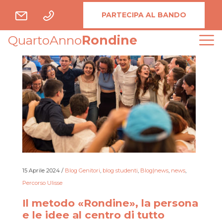
PARTECIPA AL BANDO
QuartoAnno
Rondine
15 Aprile 2024
/
Blog Genitori
,
blog studenti
,
Blog|news
,
news
,
Percorso Ulisse
Il metodo «Rondine», la persona
e le idee al centro di tutto