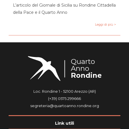
L’articolo del Giornale di Sicilia su Rondine Cittadella
della Pace e il Quarto Anno
Leggi di più >
Quarto
Anno
Rondine
Loc. Rondine 1 - 52100 Arezzo (AR)
(+39) 0575 299666
segreteria@quartoanno.rondine.org
Link utili