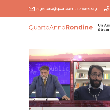
segreteria@quartoanno.rondine.org
Un An
QuartoAnno
Rondine
Straor