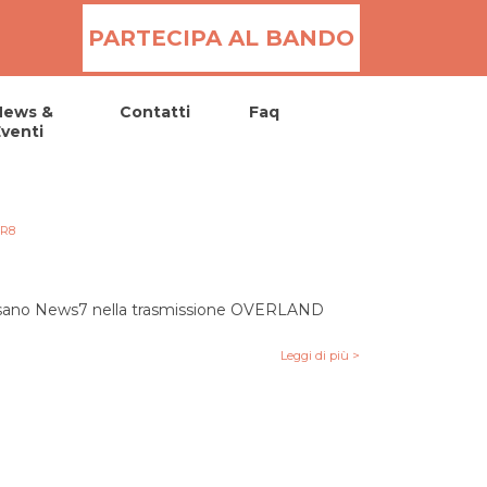
PARTECIPA AL BANDO
News &
Contatti
Faq
venti
R8
 Cusano News7 nella trasmissione OVERLAND
Leggi di più >