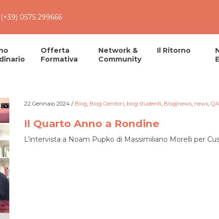
(+39) 0575 299666
no
Offerta
Network &
Il Ritorno
dinario
Formativa
Community
E
22 Gennaio 2024
/
Blog
,
Blog Genitori
,
blog studenti
,
Blog|news
,
news
,
QA
Il Quarto Anno a Rondine
L’intervista a Noam Pupko di Massimiliano Morelli per