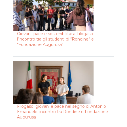
Giovani, pace e sostenibilità: a Filogaso
l’incontro tra gli studenti di “Rondine” e
“Fondazione Augurusa”
Filogaso, giovani e pace nel segno di Antonio
Emanuele: incontro tra Rondine e Fondazione
Augurusa