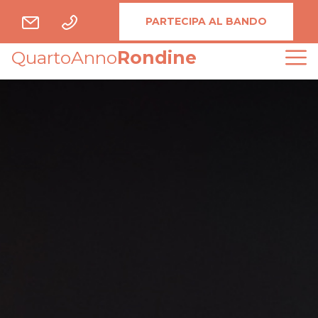
PARTECIPA AL BANDO
QuartoAnno
Rondine