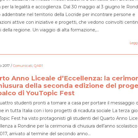
ta per la legalità e accoglienza. Dal 30 maggio al 3 giugno le Rond
o addentrate nel territorio della Locride per incontrare persone e
azioni attive con iniziative e progetti, che vedono coinvolti centin
i della regione. Un viaggio di alta formazione,…
Leggi
o 2017
/
Comunicati
,
QAR1
to Anno Liceale d’Eccellenza: la cerimo
hiusura della seconda edizione del prog
palco di YouTopic Fest
uattro studenti pronti a tornare a casa per portare il messaggio d
 in tutta Italia con i loro progetti di ricaduta sociale La terza gi
Topic Fest ha visto protagonisti gli studenti del Quarto Anno Lice
llenza a Rondine per la cerimonia di chiusura dell’anno scolastico
017, arrivato al termine del secondo anno…