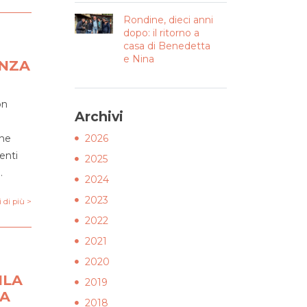
Rondine, dieci anni
dopo: il ritorno a
casa di Benedetta
e Nina
ENZA
ion
Archivi
one
2026
enti
2025
…
2024
2023
 di più >
2022
2021
2020
ILA
2019
DA
2018