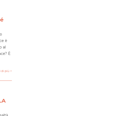
hé
to
ace è
o al
ace? È
 di più >
LA
ealtà