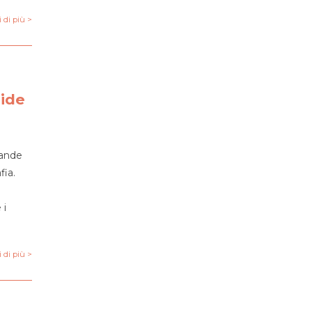
 di più >
ride
rande
fia.
 i
 di più >