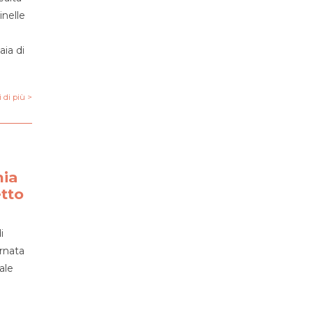
inelle
aia di
 di più >
nia
etto
i
ornata
ale