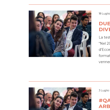
18 Lugli
DUE
DIV
La tes
“Nel 2
d’Ecce
format
venner
3 Luglio
#QA
ARB