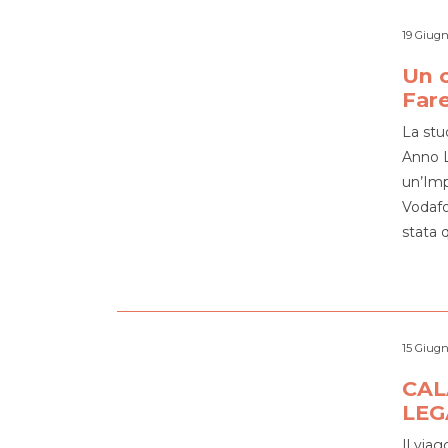
19 Giugn
Un c
Fare
La stu
Anno L
un’Imp
Vodafo
stata 
15 Giugn
CAL
LEG
Il via