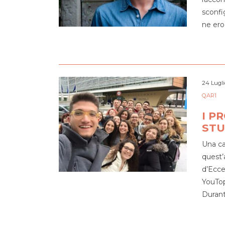
sconfi
ne ero
24 Lugli
QAR1
I P
STU
Una car
quest’
d’Ecce
YouTop
Durant