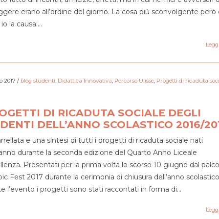
ggere erano all’ordine del giorno. La cosa più sconvolgente però
 io la causa:…
Leggi
o 2017
/
blog studenti
,
Didattica Innovativa
,
Percorso Ulisse
,
Progetti di ricaduta soc
ROGETTI DI RICADUTA SOCIALE DEGLI
DENTI DELL’ANNO SCOLASTICO 2016/20
rellata e una sintesi di tutti i progetti di ricaduta sociale nati
anno durante la seconda edizione del Quarto Anno Liceale
llenza. Presentati per la prima volta lo scorso 10 giugno dal palco
ic Fest 2017 durante la cerimonia di chiusura dell’anno scolastico
e l’evento i progetti sono stati raccontati in forma di…
Leggi