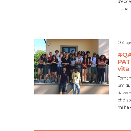
d’ecce
– una 
23 Giug
#QA
PAT
vita
Tornan
umidi,
davver
che so
mi ha 