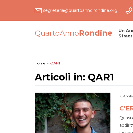
segreteria@quartoanno.rondine.org
Un An
QuartoAnno
Rondine
Straor
Home
>
QAR1
Articoli in: QAR1
16 Aprile
C’E
Quasi 
addiri
raccont