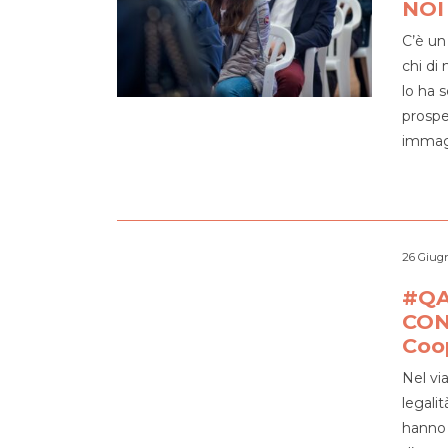
NOI
C’è un
chi di
lo ha 
prospe
immagi
26 Giug
#QA
CON
Coop
Nel via
legali
hanno 