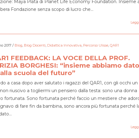
zione: Maya Plata di Planet Life Economy Foundation. Insieme
libera Fondazione senza scopo di lucro che…
Leggi
no 2017
/
Blog
,
Blog Docenti
,
Didattica Innovativa
,
Percorso Ulisse
,
QAR1
R1 FEEDBACK: LA VOCE DELLA PROF.
RIZIA BORGHESI: “insieme abbiamo dat
 alla scuola del futuro”
do a casa dopo aver salutato i ragazzi del QAR1, con gli occhi un
 non riuscivo a togliermi un pensiero dalla testa: sono una donna
o fortunata. Sono fortunata perché faccio un mestiere che ador
gnavo di fare fin da bambina, sono ancora più fortunata perché la
dato…
Leggi