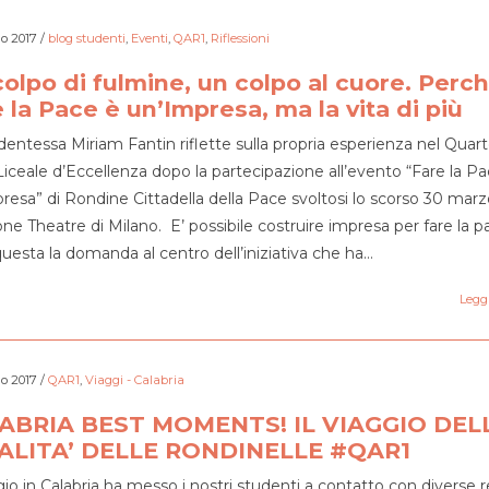
o 2017
/
blog studenti
,
Eventi
,
QAR1
,
Riflessioni
olpo di fulmine, un colpo al cuore. Perc
 la Pace è un’Impresa, ma la vita di più
dentessa Miriam Fantin riflette sulla propria esperienza nel Quar
iceale d’Eccellenza dopo la partecipazione all’evento “Fare la P
resa” di Rondine Cittadella della Pace svoltosi lo scorso 30 marz
ne Theatre di Milano. E’ possibile costruire impresa per fare la p
questa la domanda al centro dell’iniziativa che ha…
Leggi
o 2017
/
QAR1
,
Viaggi - Calabria
ABRIA BEST MOMENTS! IL VIAGGIO DEL
ALITA’ DELLE RONDINELLE #QAR1
ggio in Calabria ha messo i nostri studenti a contatto con diverse r