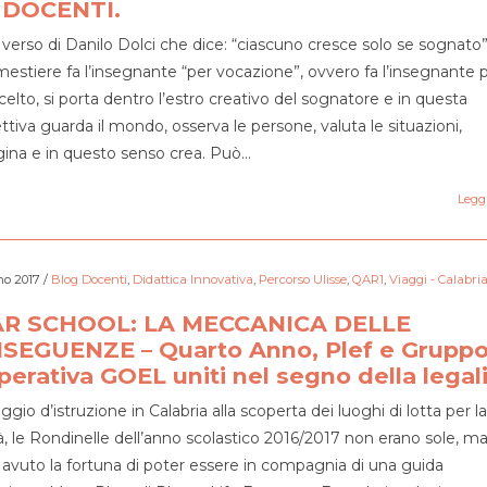
 DOCENTI.
 verso di Danilo Dolci che dice: “ciascuno cresce solo se sognato”
 mestiere fa l’insegnante “per vocazione”, ovvero fa l’insegnante
scelto, si porta dentro l’estro creativo del sognatore e in questa
ttiva guarda il mondo, osserva le persone, valuta le situazioni,
na e in questo senso crea. Può…
Leggi
no 2017
/
Blog Docenti
,
Didattica Innovativa
,
Percorso Ulisse
,
QAR1
,
Viaggi - Calabri
R SCHOOL: LA MECCANICA DELLE
SEGUENZE – Quarto Anno, Plef e Grupp
erativa GOEL uniti nel segno della legal
ggio d’istruzione in Calabria alla scoperta dei luoghi di lotta per la
tà, le Rondinelle dell’anno scolastico 2016/2017 non erano sole, m
avuto la fortuna di poter essere in compagnia di una guida