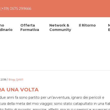
(+39) 0575 299666
no
Offerta
Network &
Il Ritorno
dinario
Formativa
Community
E
 2018
/
Blog
,
QAR1
RA UNA VOLTA
due anni fa sono partito per un’avventura, ignaro dei pericoli e
ttura della meta del mio viaggio: sono stato catapultato in una fia
o fatto di incontri, amicizie, affetti, ma in cui nemici e avversari 