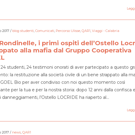
Leggi
o 2017
/
blog studenti
,
Comunicati
,
Percorso Ulisse
,
QAR1
,
Viaggi - Calabria
Rondinelle, i primi ospiti dell’Ostello Loc
ppato alla mafia dal Gruppo Cooperativa
L
24 studenti, 24 testimoni onorati di aver partecipato a questo g
o: la restituzione alla società civile di un bene strappato alla ma
 GOEL Bio per aver condiviso con noi questo momento così
nte per la tua e per la nostra storia: dopo 12 anni dalla confisca e
i danneggiamenti, l’Ostello LOCRIDE ha riaperto al…
Leggi
o 2017
/
news
,
QAR1