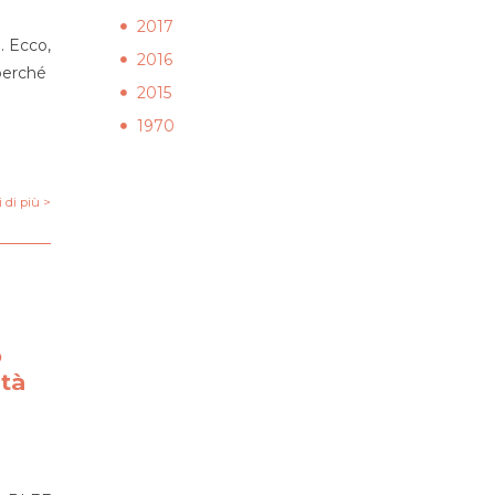
2017
. Ecco,
2016
 perché
2015
1970
 di più >
a
o
ità
a