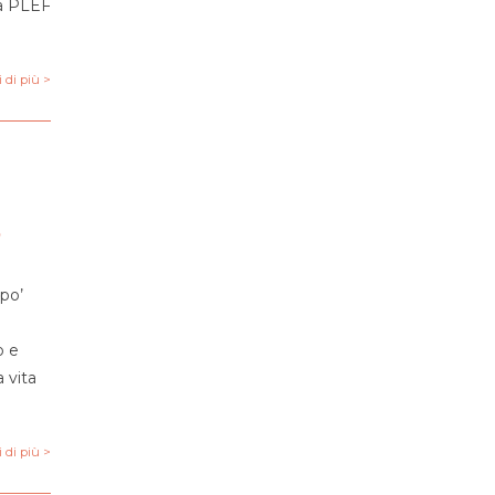
 a PLEF
 di più >
o
 po’
o e
 vita
 di più >