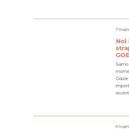
7 Giugn
Noi 
stra
GOE
Siamo 
moment
Grazie
importa
recent
6 Giugn