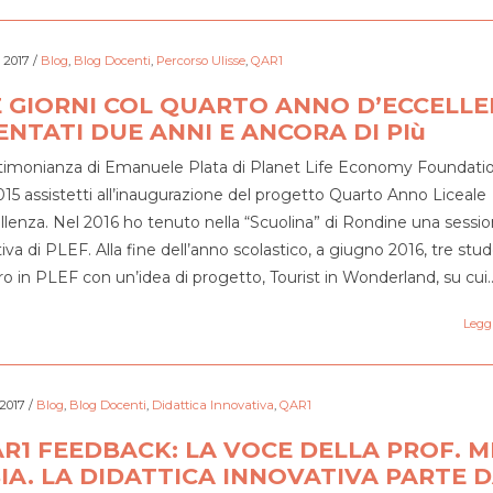
o 2017
/
Blog
,
Blog Docenti
,
Percorso Ulisse
,
QAR1
 GIORNI COL QUARTO ANNO D’ECCELL
ENTATI DUE ANNI E ANCORA DI PIù
timonianza di Emanuele Plata di Planet Life Economy Foundat
015 assistetti all’inaugurazione del progetto Quarto Anno Liceale
llenza. Nel 2016 ho tenuto nella “Scuolina” di Rondine una sessi
iva di PLEF. Alla fine dell’anno scolastico, a giugno 2016, tre stud
o in PLEF con un’idea di progetto, Tourist in Wonderland, su cui
Leggi
 2017
/
Blog
,
Blog Docenti
,
Didattica Innovativa
,
QAR1
R1 FEEDBACK: LA VOCE DELLA PROF. M
IA. LA DIDATTICA INNOVATIVA PARTE 