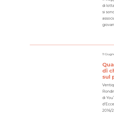
di lot
si son
associ
giovan
11 Giugn
Quar
di c
sul 
Ventiq
Rondine
di You
d’Ecce
2016/2