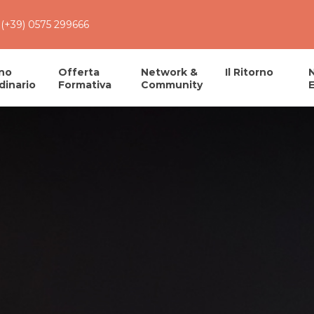
(+39) 0575 299666
no
Offerta
Network &
Il Ritorno
dinario
Formativa
Community
E