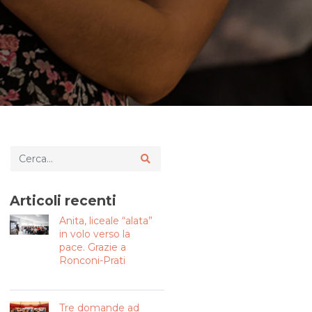
Articoli recenti
Anita, liceale “alata”
in volo verso la
pace. Grazie a
Ronconi-Prati
Tre domande ad