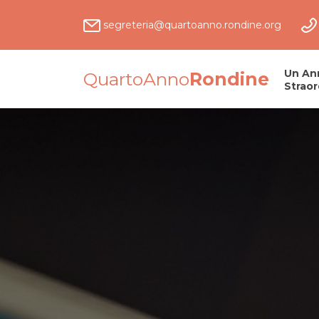
segreteria@quartoanno.rondine.org
Un An
QuartoAnno
Rondine
Straor