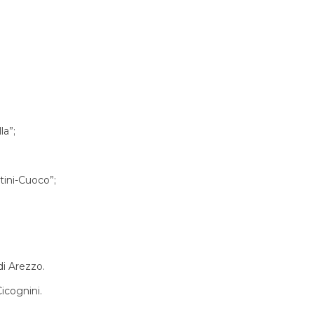
la”;
tini-Cuoco”;
di Arezzo.
icognini.