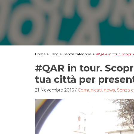
Home
>
Blog
>
Senza categoria
>
#QAR in tour. Scopri q
#QAR in tour. Scopr
tua città per present
21 Novembre 2016
/
Comunicati
,
news
,
Senza c