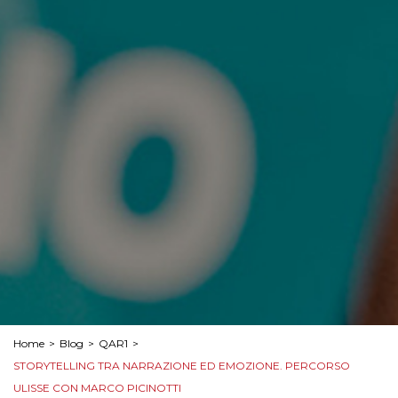
Home
>
Blog
>
QAR1
>
STORYTELLING TRA NARRAZIONE ED EMOZIONE. PERCORSO
ULISSE CON MARCO PICINOTTI