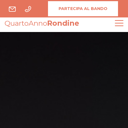
PARTECIPA AL BANDO
QuartoAnno
Rondine