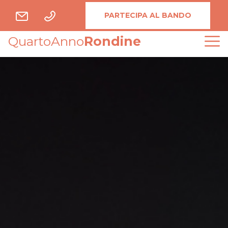
PARTECIPA AL BANDO
QuartoAnno
Rondine