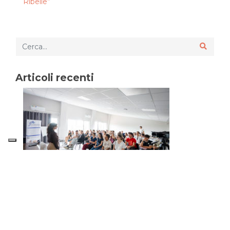
Ribelle”
Articoli recenti
Anita, liceale “alata” in volo verso la pace. Grazie
a Ronconi-Prati