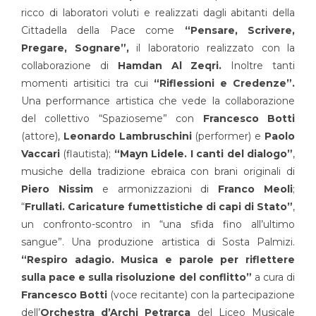
ricco di laboratori voluti e realizzati dagli abitanti della
Cittadella della Pace come
“Pensare, Scrivere,
Pregare, Sognare”,
il laboratorio realizzato con la
collaborazione di
Hamdan Al Zeqri.
Inoltre tanti
momenti artisitici tra cui
“Riflessioni e Credenze”.
Una performance artistica che vede la collaborazione
del collettivo “Spazioseme” con
Francesco Botti
(attore),
Leonardo Lambruschini
(performer) e
Paolo
Vaccari
(flautista);
“Mayn Lidele. I canti del dialogo”
,
musiche della tradizione ebraica con brani originali di
Piero Nissim
e armonizzazioni di
Franco Meoli
;
“
Frullati. Caricature fumettistiche di capi di Stato”
,
un confronto-scontro in “una sfida fino all’ultimo
sangue”. Una produzione artistica di Sosta Palmizi.
“Respiro adagio. Musica e parole per riflettere
sulla pace e sulla risoluzione del conflitto”
a cura di
Francesco Botti
(voce recitante) con la partecipazione
dell’
Orchestra d’Archi Petrarca
del Liceo Musicale