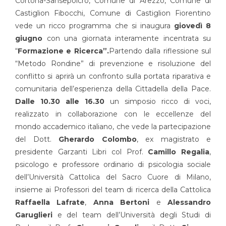
Cortona-Sansepolcro, Comune di Arezzo, Comune di
Castiglion Fibocchi, Comune di Castiglion Fiorentino
vede un ricco programma che si inaugura
giovedì 8
giugno
con una giornata interamente incentrata su
“
Formazione e Ricerca”.
Partendo dalla riflessione sul
“Metodo Rondine” di prevenzione e risoluzione del
conflitto si aprirà un confronto sulla portata riparativa e
comunitaria dell’esperienza della Cittadella della Pace.
Dalle 10.30 alle 16.30
un simposio ricco di voci,
realizzato in collaborazione con le eccellenze del
mondo accademico italiano, che vede la partecipazione
del Dott.
Gherardo Colombo
, ex magistrato e
presidente Garzanti Libri col Prof.
Camillo Regalia
,
psicologo e professore ordinario di psicologia sociale
dell’Università Cattolica del Sacro Cuore di Milano,
insieme ai Professori del team di ricerca della Cattolica
Raffaella Lafrate
,
Anna Bertoni
e
Alessandro
Garuglieri
e del team dell’Università degli Studi di