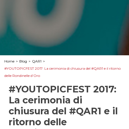
Home
>
Blog
>
QAR1
>
#YOUTOPICFEST 2017: La cerimonia di chiusura del #QAR1 e il ritorno
delle Rondinelle d’Oro
#YOUTOPICFEST 2017:
La cerimonia di
chiusura del #QAR1 e il
ritorno delle