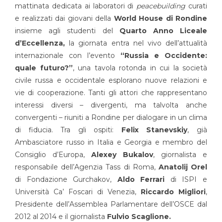
mattinata dedicata ai laboratori di
peacebuilding
curati
e realizzati dai giovani della
World House di Rondine
insieme agli studenti del
Quarto Anno Liceale
d’Eccellenza,
la giornata entra nel vivo dell’attualità
internazionale con l’evento
“Russia e Occidente:
quale futuro?”
, una tavola rotonda in cui la società
civile russa e occidentale esplorano nuove relazioni e
vie di cooperazione. Tanti gli attori che rappresentano
interessi diversi – divergenti, ma talvolta anche
convergenti – riuniti a Rondine per dialogare in un clima
di fiducia. Tra gli ospiti:
Felix Stanevskiy
, già
Ambasciatore russo in Italia e Georgia e membro del
Consiglio d’Europa,
Alexey Bukalov
, giornalista e
responsabile dell’Agenzia Tass di Roma,
Anatolij Orel
di Fondazione Gurchakov,
Aldo Ferrari
di ISPI e
Università Ca’ Foscari di Venezia,
Riccardo Migliori
,
Presidente dell’Assemblea Parlamentare dell’OSCE dal
2012 al 2014 e il giornalista
Fulvio Scaglione.